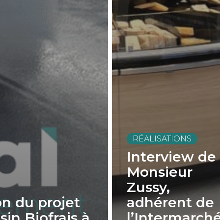
RÉALISATIONS
Interview de
Monsieur
Zussy,
on du projet
adhérent de
in Biofrais à
l’Intermarch