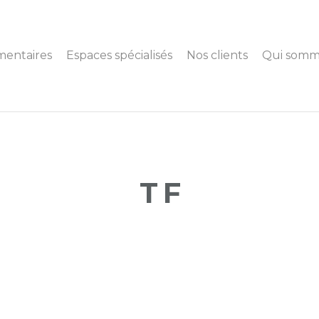
mentaires
Espaces spécialisés
Nos clients
Qui somm
T F