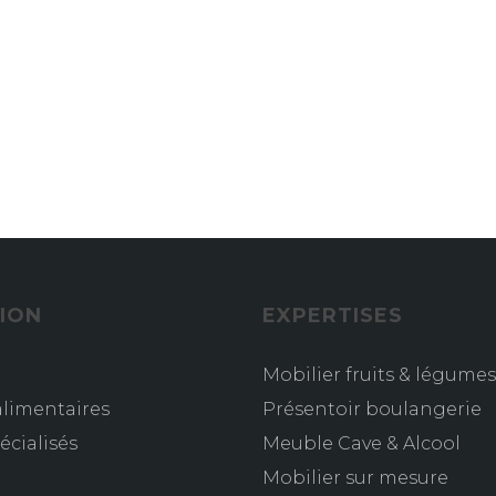
ION
EXPERTISES
Mobilier fruits & légumes
limentaires
Présentoir boulangerie
écialisés
Meuble Cave & Alcool
s
Mobilier sur mesure