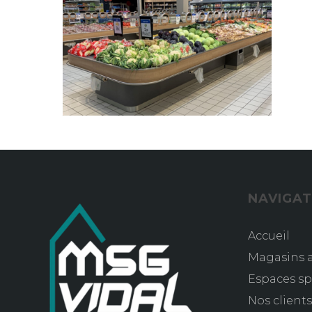
NAVIGAT
Accueil
Magasins a
Espaces sp
Nos client