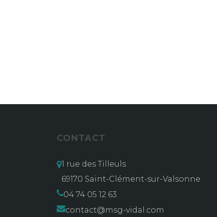
CONTACT
1 rue des Tilleuls
69170 Saint-Clément-sur-Valsonne
04 74 05 12 63
contact@msg-vidal.com