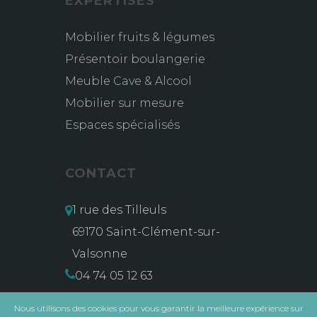
EXPERTISES
Mobilier fruits & légumes
Présentoir boulangerie
Meuble Cave & Alcool
Mobilier sur mesure
Espaces spécialisés
CONTACT
1 rue des Tilleuls
69170 Saint-Clément-sur-
Valsonne
04 74 05 12 63
contact@msg-vidal.com
Nous utilisons des cookies pour vous garantir la meilleure expérience sur