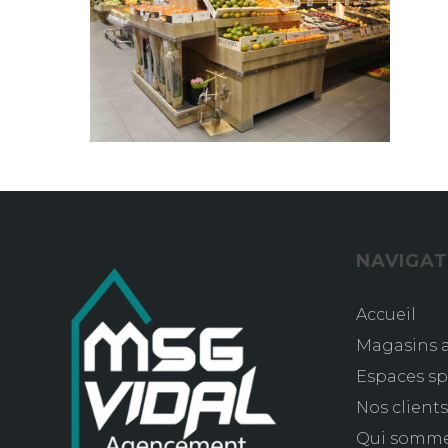
NAVIGAT
Accueil
Magasins a
Espaces sp
Nos client
Qui somm