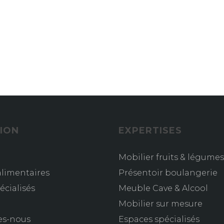
ION
EXPERTISES
Mobilier fruits & légumes
limentaires
Présentoir boulangerie
écialisés
Meuble Cave & Alcool
s
Mobilier sur mesure
es-nous
Espaces spécialisés