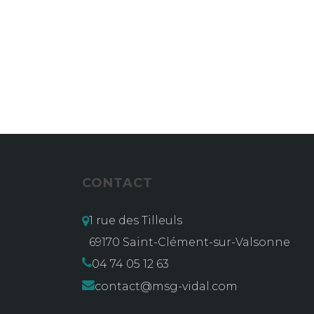
CONTACT
1 rue des Tilleuls
69170 Saint-Clément-sur-Valsonne
04 74 05 12 63
contact@msg-vidal.com