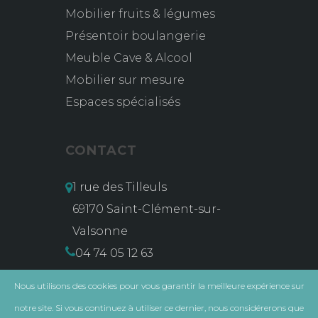
Mobilier fruits & légumes
Présentoir boulangerie
Meuble Cave & Alcool
Mobilier sur mesure
Espaces spécialisés
CONTACT
1 rue des Tilleuls
69170 Saint-Clément-sur-
Valsonne
04 74 05 12 63
contact@msg-vidal.com
Nous utilisons des cookies pour vous garantir la meilleure expérience sur
notre site. Si vous continuez à utiliser ce dernier, nous considérerons que