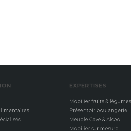
ION
EXPERTISES
Mobilier fruits & légumes
limentaires
Présentoir boulangerie
écialisés
Meuble Cave & Alcool
s
Mobilier sur mesure