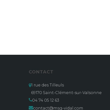
CONTACT
1 rue des Tilleuls
69170 Saint-Clément-sur-Valsonne
04 74 05 12 63
contact@msg-vidal.com