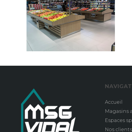
NAVIGAT
Accueil
Magasins a
Espaces sp
Nos client