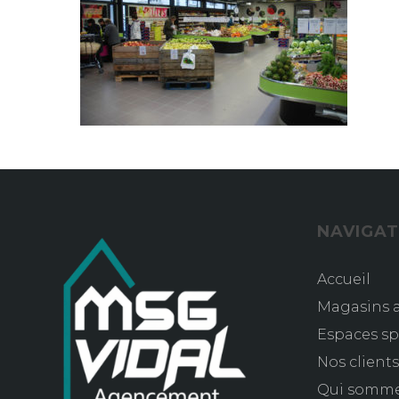
NAVIGAT
Accueil
Magasins a
Espaces sp
Nos client
Qui somm