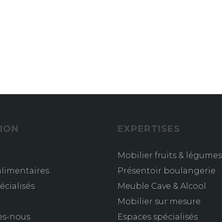
ION
EXPERTISES
Mobilier fruits & légumes
limentaires
Présentoir boulangerie
écialisés
Meuble Cave & Alcool
s
Mobilier sur mesure
es-nous
Espaces spécialisés