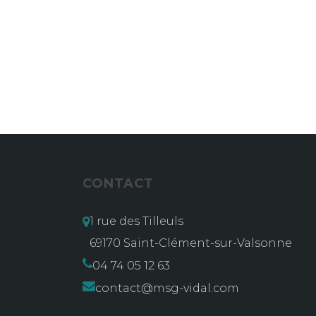
CONTACT
1 rue des Tilleuls
69170 Saint-Clément-sur-Valsonne
04 74 05 12 63
contact@msg-vidal.com