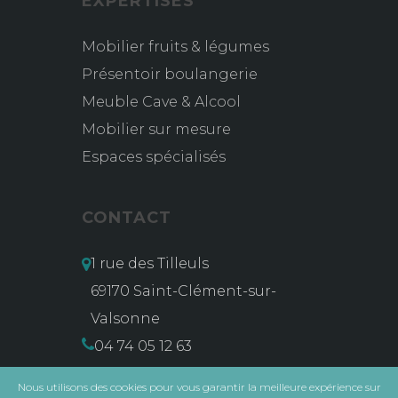
EXPERTISES
Mobilier fruits & légumes
Présentoir boulangerie
Meuble Cave & Alcool
Mobilier sur mesure
Espaces spécialisés
CONTACT
1 rue des Tilleuls
69170 Saint-Clément-sur-
Valsonne
04 74 05 12 63
contact@msg-vidal.com
Nous utilisons des cookies pour vous garantir la meilleure expérience sur