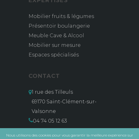
EXPERTISES
Mobilier fruits & légumes
Présentoir boulangerie
Meuble Cave & Alcool
Mobilier sur mesure
Espaces spécialisés
CONTACT
1 rue des Tilleuls
69170 Saint-Clément-sur-
Valsonne
04 74 05 12 63
contact@msg-vidal.com
Nous utilisons des cookies pour vous garantir la meilleure expérience sur