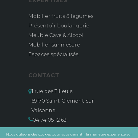
EXPERTISES
Mobilier fruits & légumes
Présentoir boulangerie
Meuble Cave & Alcool
Mobilier sur mesure
Espaces spécialisés
CONTACT
1 rue des Tilleuls
69170 Saint-Clément-sur-
Valsonne
04 74 05 12 63
contact@msg-vidal.com
Nous utilisons des cookies pour vous garantir la meilleure expérience sur