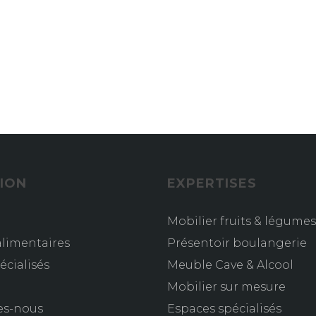
ION
EXPERTISES
Mobilier fruits & légumes
limentaires
Présentoir boulangerie
écialisés
Meuble Cave & Alcool
s
Mobilier sur mesure
es-nous
Espaces spécialisés