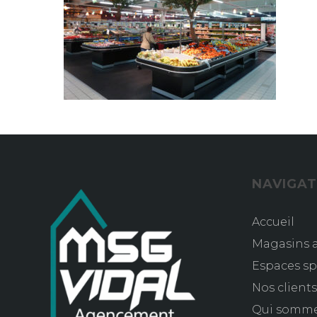
NAVIGAT
Accueil
Magasins a
Espaces sp
Nos client
Qui somm