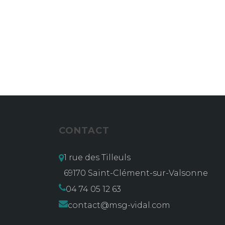
CONTACT
1 rue des Tilleuls
69170 Saint-Clément-sur-Valsonne
04 74 05 12 63
contact@msg-vidal.com