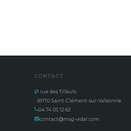
CONTACT
1 rue des Tilleuls
69170 Saint-Clément-sur-Valsonne
04 74 05 12 63
contact@msg-vidal.com