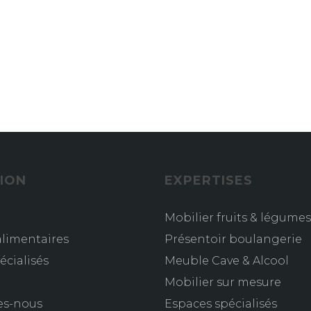
ION
EXPERTISES
Mobilier fruits & légumes
limentaires
Présentoir boulangerie
écialisés
Meuble Cave & Alcool
s
Mobilier sur mesure
es-nous
Espaces spécialisés