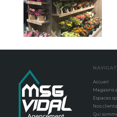
NAVIGAT
Accueil
Magasins a
Espaces sp
Nos client
Qui somm