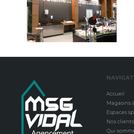
NAVIGAT
Accueil
Magasins a
Espaces sp
Nos client
Qui somm