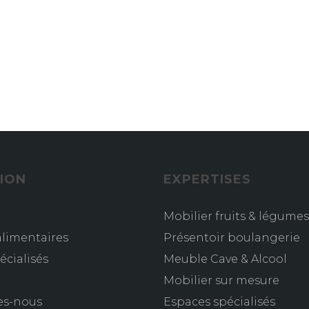
ION
EXPERTISES
Mobilier fruits & légumes
limentaires
Présentoir boulangerie
écialisés
Meuble Cave & Alcool
s
Mobilier sur mesure
es-nous
Espaces spécialisés