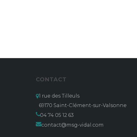
CONTACT
1 rue des Tilleuls
69170 Saint-Clément-sur-Valsonne
04 74 05 12 63
contact@msg-vidal.com