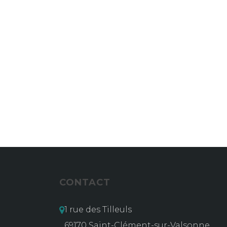
CONTACT
1 rue des Tilleuls
69170 Saint-Clément-sur-Valsonne