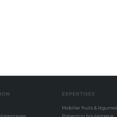
ION
EXPERTISES
Mobilier fruits & légumes
limentaires
Présentoir boulangerie