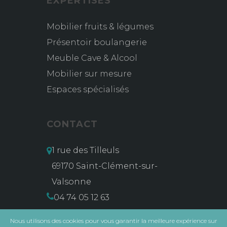
EXPERTISES
Mobilier fruits & légumes
Présentoir boulangerie
Meuble Cave & Alcool
Mobilier sur mesure
Espaces spécialisés
CONTACT
1 rue des Tilleuls
69170 Saint-Clément-sur-
Valsonne
04 74 05 12 63
contact@msg-vidal.com
Nous utilisons des cookies pour vous garantir la meilleure expérience sur