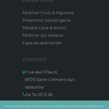
EXPERTISES
Mobilier fruits & légumes
Présentoir boulangerie
Meuble Cave & Alcool
Mobilier sur mesure
Espaces spécialisés
CONTACT
1 rue des Tilleuls
69170 Saint-Clément-sur-
Valsonne
04 74 05 12 63
contact@msg-vidal.com
Nous utilisons des cookies pour vous garantir la meilleure expérience sur