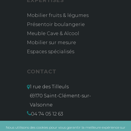
EXPERTISES
Mobilier fruits & légumes
Présentoir boulangerie
Meuble Cave & Alcool
Mobilier sur mesure
Espaces spécialisés
CONTACT
1 rue des Tilleuls
69170 Saint-Clément-sur-
Valsonne
04 74 05 12 63
contact@msg-vidal.com
Nous utilisons des cookies pour vous garantir la meilleure expérience sur