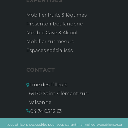
EXPERTISES
Mobilier fruits & légumes
Présentoir boulangerie
Meuble Cave & Alcool
Mobilier sur mesure
Espaces spécialisés
CONTACT
1 rue des Tilleuls
69170 Saint-Clément-sur-
Valsonne
04 74 05 12 63
contact@msg-vidal.com
Nous utilisons des cookies pour vous garantir la meilleure expérience sur