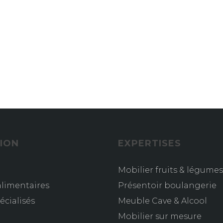
ION
EXPERTISES
Mobilier fruits & légumes
limentaires
Présentoir boulangerie
écialisés
Meuble Cave & Alcool
s
Mobilier sur mesure