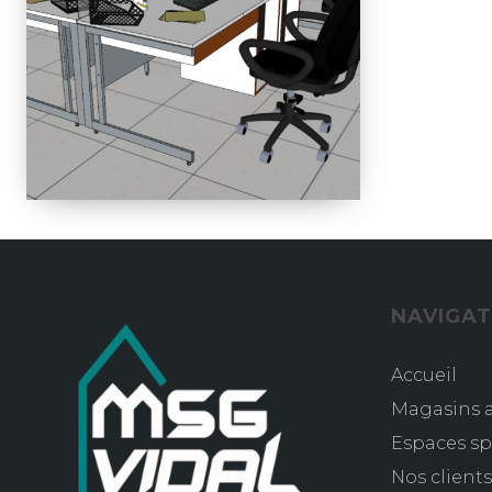
NAVIGAT
Accueil
Magasins a
Espaces sp
Nos client