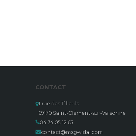
CONTACT
1 rue des Tilleuls
69170 Saint-Clément-sur-Valsonne
04 74 05 12 63
contact@msg-vidal.com